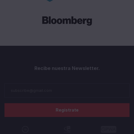
Recibe nuestra Newsletter.
Regístrate