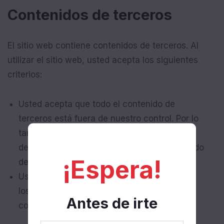
Contenidos de terceros
El sitio web contiene contenidos de terceros. Al
utilizar el sitio web, usted acepta los siguientes
criterios:
Usted acepta que todo el contenido de
terceros está fuera de nuestro control. Por lo
tanto, no garantizamos su seguridad al salir
de Online Casino Ninja, incluso si es redirigido
¡Espera!
desde nuestro sitio web.
Usted acepta que su interacción con todos
los contenidos de terceros debe cumplir las
Antes de irte
condiciones de dichas plataformas.