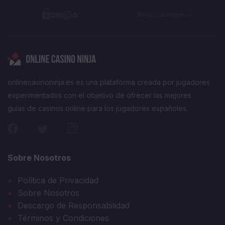
onlinecasinoninja.es es una plataforma creada por jugadores
experimentados con el objetivo de ofrecer las mejores
guías de casinos online para los jugadores españoles.
Sobre Nosotros
Política de Privacidad
Sobre Nosotros
Descargo de Responsabilidad
Términos y Condiciones