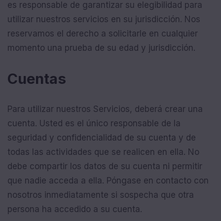
es responsable de garantizar su elegibilidad para
utilizar nuestros servicios en su jurisdicción. Nos
reservamos el derecho a solicitarle en cualquier
momento una prueba de su edad y jurisdicción.
Cuentas
Para utilizar nuestros Servicios, deberá crear una
cuenta. Usted es el único responsable de la
seguridad y confidencialidad de su cuenta y de
todas las actividades que se realicen en ella. No
debe compartir los datos de su cuenta ni permitir
que nadie acceda a ella. Póngase en contacto con
nosotros inmediatamente si sospecha que otra
persona ha accedido a su cuenta.