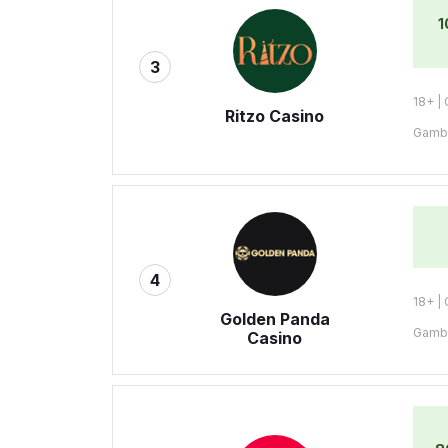
1
3
18+ |
Ritzo Casino
Gambl
4
18+ |
Golden Panda
Gambl
Casino