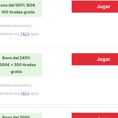
ono del 100% 150€
Jugar
 100 tiradas gratis
 Gamble responsibly |
erAware.org
T&C’s
apply
Bono del 240%
Jugar
500€ + 300 tiradas
gratis
 Gamble responsibly |
erAware.org
T&C’s
apply
Bono del 300%