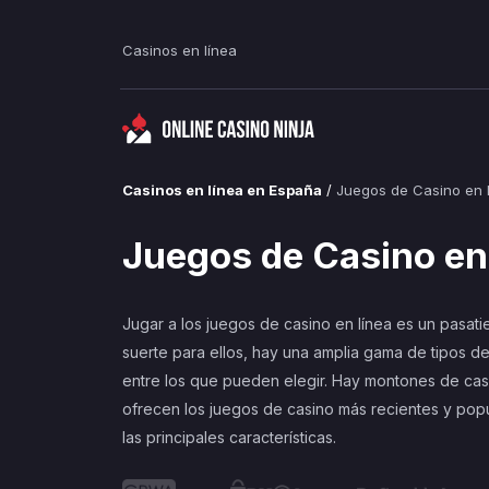
Casinos en línea
Casinos en línea en España
/
Juegos de Casino en 
Juegos de Casino en
Jugar a los juegos de casino en línea es un pasat
suerte para ellos, hay una amplia gama de tipos d
entre los que pueden elegir. Hay montones de casi
ofrecen los juegos de casino más recientes y pop
las principales características.