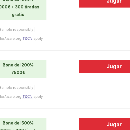
Jugar
000€ + 300 tiradas
gratis
 Gamble responsibly |
erAware.org
T&C’s
apply
Bono del 200%
Jugar
7500€
 Gamble responsibly |
erAware.org
T&C’s
apply
Bono del 500%
Jugar