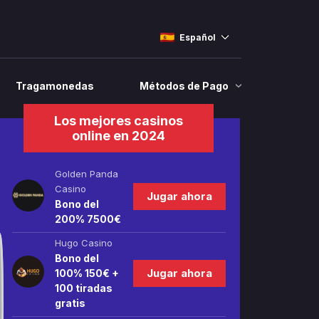
Español
Tragamonedas
Métodos de Pago
Los mejores casinos
online en 2024
Golden Panda
Casino
Jugar ahora
Bono del
200% 7500€
Hugo Casino
Bono del
Jugar ahora
100% 150€ +
100 tiradas
gratis