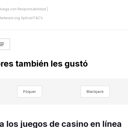
 Juega con Responsabilidad |
eAware.org AplicanT&C’s
ores también les gustó
Póquer
Blackjack
 los juegos de casino en línea