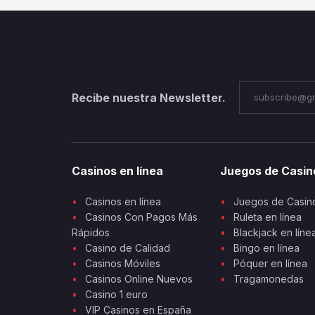
Recibe nuestra Newsletter.
Casinos en línea
Juegos de Casin
Casinos en línea
Juegos de Casino
Casinos Con Pagos Más
Ruleta en línea
Rápidos
Blackjack en líne
Casino de Calidad
Bingo en línea
Casinos Móviles
Póquer en línea
Casinos Online Nuevos
Tragamonedas
Casino 1 euro
VIP Casinos en España