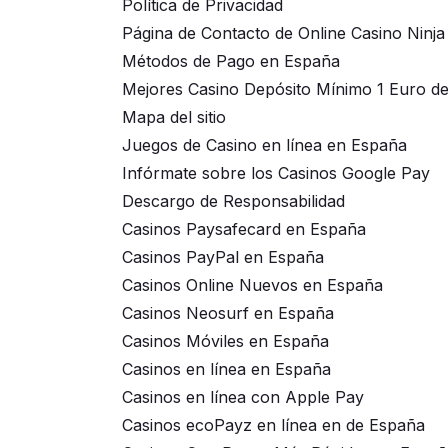
Política de Privacidad
Página de Contacto de Online Casino Ninja
Métodos de Pago en España
Mejores Casino Depósito Mínimo 1 Euro d
Mapa del sitio
Juegos de Casino en línea en España
Infórmate sobre los Casinos Google Pay
Descargo de Responsabilidad
Casinos Paysafecard en España
Casinos PayPal en España
Casinos Online Nuevos en España
Casinos Neosurf en España
Casinos Móviles en España
Casinos en línea en España
Casinos en línea con Apple Pay
Casinos ecoPayz en línea en de España