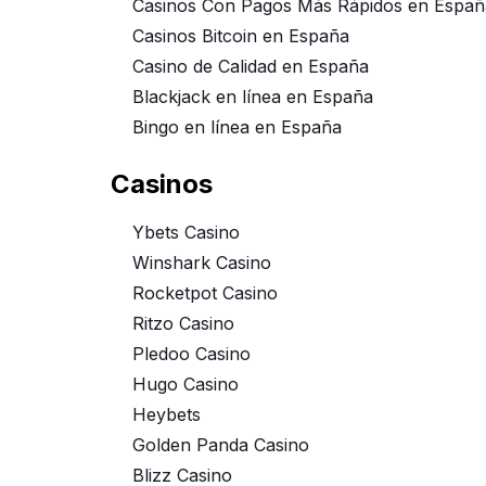
Casinos Con Pagos Más Rápidos en Españ
Casinos Bitcoin en España
Casino de Calidad en España
Blackjack en línea en España
Bingo en línea en España
Casinos
Ybets Casino
Winshark Casino
Rocketpot Casino
Ritzo Casino
Pledoo Casino
Hugo Casino
Heybets
Golden Panda Casino
Blizz Casino